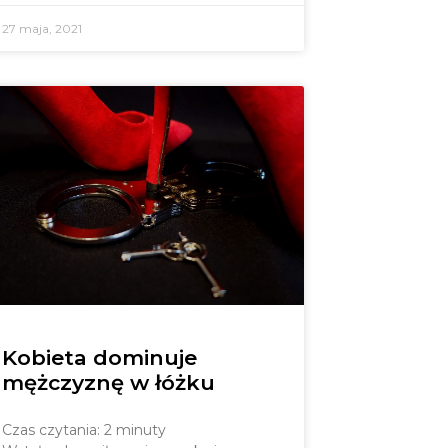
27 maja, 2021
Kobieta dominuje
mężczyznę w łóżku
Czas czytania:
2
minuty