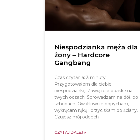
Niespodzianka męża dla
żony – Hardcore
Gangbang
Czas czytania:
3
minuty
Przygotowałem dla ciebie
niespodziankę. Zawiązuje opaskę na
twych oczach. Sprowadzam na dół, po
schodach. Gwałtownie popycham,
wykręcam rękę i przyciskam do ściany.
Czujesz mój oddech
CZYTAJ DALEJ »