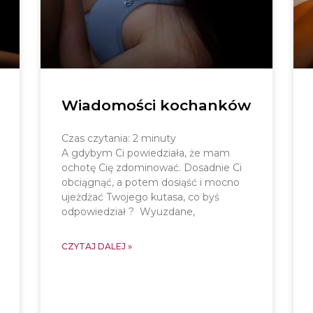
Wiadomości kochanków
Czas czytania:
2
minuty
A gdybym Ci powiedziała, że mam
ochotę Cię zdominować. Dosadnie Ci
obciągnąć, a potem dosiąść i mocno
ujeżdżać Twojego kutasa, co byś
odpowiedział ? Wyuzdane,
CZYTAJ DALEJ »