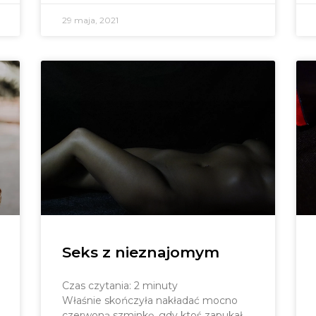
29 maja, 2021
Seks z nieznajomym
Czas czytania:
2
minuty
Właśnie skończyła nakładać mocno
czerwoną szminkę, gdy ktoś zapukał