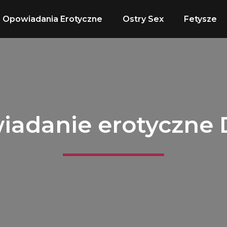
Opowiadania Erotyczne
Ostry Sex
Fetysze
adanie erotyczne 