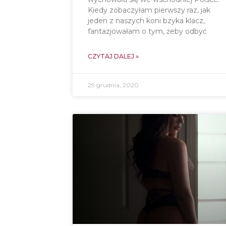
Kiedy zobaczyłam pierwszy raz, jak
jeden z naszych koni bzyka klacz,
fantazjowałam o tym, żeby odbyć
CZYTAJ DALEJ »
29 grudnia, 2020