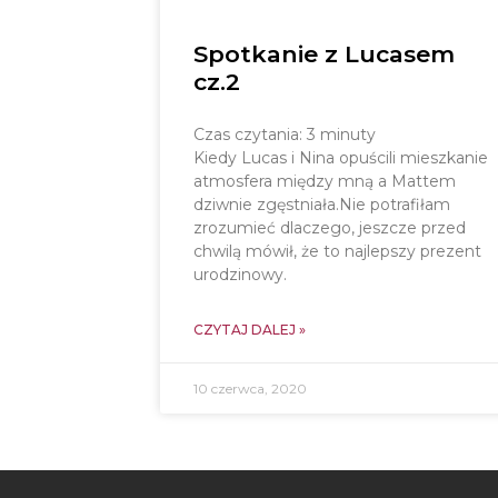
Spotkanie z Lucasem
cz.2
Czas czytania:
3
minuty
Kiedy Lucas i Nina opuścili mieszkanie
atmosfera między mną a Mattem
dziwnie zgęstniała.Nie potrafiłam
zrozumieć dlaczego, jeszcze przed
chwilą mówił, że to najlepszy prezent
urodzinowy.
CZYTAJ DALEJ »
10 czerwca, 2020