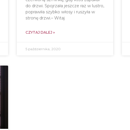
do drzwi. Spojrzała jeszcze raz w lustro,
poprawiła szybko włosy i ruszyła w
stronę drzwi.– Witaj
CZYTAJ DALEJ »
5 października, 2020