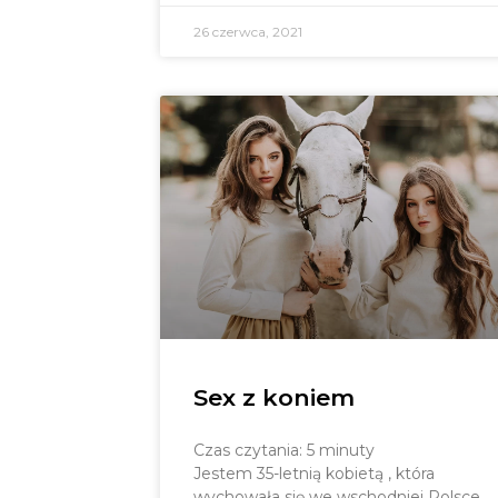
26 czerwca, 2021
Sex z koniem
Czas czytania:
5
minuty
Jestem 35-letnią kobietą , która
wychowała się we wschodniej Polsce.