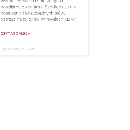
Wstała, chwyciła mnie za ręka i
poszliśmy do sypialni. Szedłem za nią
posłusznie i bez zbędnych słów,
patrząc na jej tyłek. W myślach już w
CZYTAJ DALEJ »
5 października, 2020