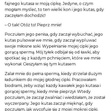
fajnego kutasa w moją cipkę. Jedyne, o czym
mogłam myśleć, to ten wielki koń i jego kutas, gdy
zaczęłam dochodzić!
– O tak! Otóż ​​to! Pieprz mnie!
Poczułam jego penisa, gdy zaczął wybuchać, jego
kutas pulsował we mnie, gdy zaczął wypluwać
swoje miłosne soki. Wypełnianie mojej cipki jego
gorącą spermą. Mój tyłek odbijał się od ławki, aby
spotkać się z każdym pchnięciem, które we mnie
wykonał. Cieszyłam się tym kutasem.
Zalał mnie do pełna spermą, kiedy strzelał dużym
ładunkiem do mojej głodnej cipki. Pracowałam
biodrami, żeby wziąć każdy kawałek jego kutasa i
gorącej spermy, kiedy mnie pieprzył. Wtedy
poczułam, że zaczął zwalniać i wiedziałam, że został
wyczerpany. Jego kutas zaczął mięknąć, gdy
poczułam, jak wycofuje się z mojej mokrej cipki.