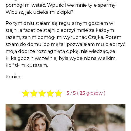
pomógł mi wstać. Wpuścił we mnie tyle spermy!
Widzisz, jak ucieka mi z cipki?
Po tym dniu stałam się regularnym gościem w
stajni, a facet ze stajni pieprzył mnie za każdym
razem, zanim pomógł mi wyruchać Czajka. Potem
szłam do domu, do męża i pozwalałam mu pieprzyć
moją dobrze rozciągniętą cipkę, nie wiedząc, że
kilka godzin wcześniej była wypełniona wielkim
końskim kutasem.
Koniec.
5
/
5
(
25
głosów
)