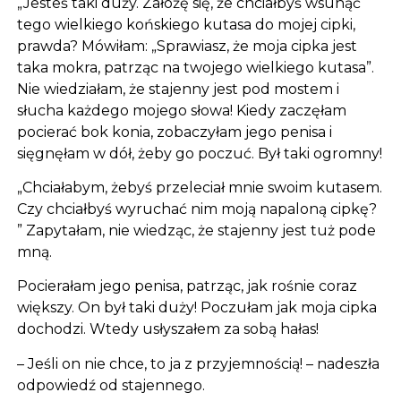
„Jesteś taki duży. Założę się, że chciałbyś wsunąć
tego wielkiego końskiego kutasa do mojej cipki,
prawda? Mówiłam: „Sprawiasz, że moja cipka jest
taka mokra, patrząc na twojego wielkiego kutasa”.
Nie wiedziałam, że stajenny jest pod mostem i
słucha każdego mojego słowa! Kiedy zaczęłam
pocierać bok konia, zobaczyłam jego penisa i
sięgnęłam w dół, żeby go poczuć. Był taki ogromny!
„Chciałabym, żebyś przeleciał mnie swoim kutasem.
Czy chciałbyś wyruchać nim moją napaloną cipkę?
” Zapytałam, nie wiedząc, że stajenny jest tuż pode
mną.
Pocierałam jego penisa, patrząc, jak rośnie coraz
większy. On był taki duży! Poczułam jak moja cipka
dochodzi. Wtedy usłyszałem za sobą hałas!
– Jeśli on nie chce, to ja z przyjemnością! – nadeszła
odpowiedź od stajennego.