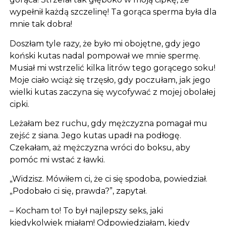
wypełnił każdą szczelinę! Ta gorąca sperma była dla
mnie tak dobra!
Doszłam tyle razy, że było mi obojętne, gdy jego
koński kutas nadal pompował we mnie spermę.
Musiał mi wstrzelić kilka litrów tego gorącego soku!
Moje ciało wciąż się trzęsło, gdy poczułam, jak jego
wielki kutas zaczyna się wycofywać z mojej obolałej
cipki.
Leżałam bez ruchu, gdy mężczyzna pomagał mu
zejść z siana. Jego kutas upadł na podłogę.
Czekałam, aż mężczyzna wróci do boksu, aby
pomóc mi wstać z ławki.
„Widzisz. Mówiłem ci, że ci się spodoba, powiedział.
„Podobało ci się, prawda?”, zapytał.
– Kocham to! To był najlepszy seks, jaki
kiedykolwiek miałam! Odpowiedziałam, kiedy