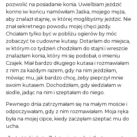
pozwolić na posiadanie konia. Uwielbiam jeździć
konno iw końcu namówiłam Jaśka, mojego męża,
aby znalazł stajnię, w której moglibyśmy jeździć. Nie
znał sekretnego powodu mojej chęci jazdy.
Chciałam tylko być w pobliżu ogierów by móc
zobaczyć te cudowne kutasy. Dotarłam do miejsca,
w którym co tydzień chodziłam do stajni i wreszcie
znalazłam konia, który mi się podobał, o imieniu
Czajek. Miał bardzo długiego kutasa i rozmawiałam
z nim za każdym razem, gdy na nim jeździłam,
mówiąc mu, jak bardzo chcę, żeby pieprzył mnie
swoim kutasem. Dochodziłam, gdy siedziałam w
siodle, jadąc na nim i szeptałam do niego.
Pewnego dnia zatrzymałam się na małym moście i
odpoczywałam, gdy z nim rozmawiałam. Moja ręka
była na mojej cipce, kiedy zaczęłam szeptać mu do
ucha.