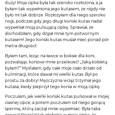
duży! Moja cipka była tak szeroko rozłożona, a ja
byłam tak wypełniona jego kutasem, że nigdy nie
było mi tak dobrze. Rozłożyłam dla niego szeroko
nogi, podczas gdy jego długi koński kutas nadal
wypełniał moją pulsującą cipkę. Sprawiał, że
dochodziłam, gdy dźgał mnie tym potwornym
kutasem! Jego koński kutas musiał mieć ponad pół
metra długości!
Byłam tam, leżąc na ławce w boksie dla koni,
pozwalając koniowi mnie przelecieć! „Jaką kobietą
byłam?” Myślałam, gdy całe moje ciało drżało od
kulminacji, które dawał mi wielki kutas. Był po
prostu za dobry! Mężczyzna wciąż trzymał jego
kutasa, kiedy pieprzył tego konia w moją cipkę.
Poczułam, jak wielki koński kutas pulsował w mojej
ciasnej cipce, a potem poczułam od niego gorącą
spermę, którą zaczął mnie wypełniać. Była taka
gorąca! Strzelał tak głęboko w moją cipkę, że