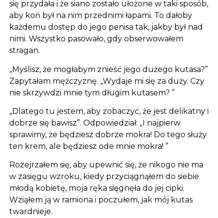
się przydała i że siano zostało ułożone w taki sposób,
aby koń był na nim przednimi łapami. To dałoby
każdemu dostęp do jego penisa tak, jakby był nad
nimi. Wszystko pasowało, gdy obserwowałem
stragan.
„Myślisz, że mogłabym znieść jego dużego kutasa?”
Zapytałam mężczyznę. „Wydaje mi się za duży. Czy
nie skrzywdzi mnie tym długim kutasem? ”
„Dlatego tu jestem, aby zobaczyć, że jest delikatny i
dobrze się bawisz”. Odpowiedział: „I najpierw
sprawimy, że będziesz dobrze mokra! Do tego służy
ten krem, ale będziesz ode mnie mokra! ”
Rozejrzałem się, aby upewnić się, że nikogo nie ma
w zasięgu wzroku, kiedy przyciągnąłem do siebie
młodą kobietę, moja ręka sięgnęła do jej cipki.
Wziąłem ją w ramiona i poczułem, jak mój kutas
twardnieje.