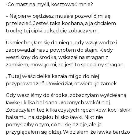
-Co masz na myśli, kosztować mnie?
– Najpierw będziesz musiała pozwolić mi się
przelecieć. Jesteś taka kochana, a ja chciałem
trochę tej cipki odkąd cię zobaczyłem.
Uśmiechnęłam się do niego, gdy wziął wodze i
zaprowadził nas z powrotem do stajni. Kiedy
weszliśmy do środka, wskazał na stragan z
zamkiem, mówiąc mi, że jest to specjalny stragan.
„Tutaj właścicielka kazała mi go do niej
przyprowadzić”. Powiedział, otwierając zamek.
Gdy weszliśmy do środka, zobaczyłam wyściełaną
ławkę i kilka bel siana ułożonych wokół niej.
Zobaczyłam też kilka czystych ręczników, koc i słoik
balsamu na stojaku blisko ławki. Nikt nie
pomyślałby o tym, co tu się dzieje, ale ja
przyglądałem się bliżej. Widziałem, że ławka bardzo