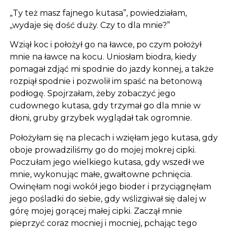
„Ty też masz fajnego kutasa”, powiedziałam,
„wydaje się dość duży. Czy to dla mnie?”
Wziął koc i położył go na ławce, po czym położył
mnie na ławce na kocu. Uniosłam biodra, kiedy
pomagał zdjąć mi spodnie do jazdy konnej, a także
rozpiął spodnie i pozwolił im spaść na betonową
podłogę. Spojrzałam, żeby zobaczyć jego
cudownego kutasa, gdy trzymał go dla mnie w
dłoni, gruby grzybek wyglądał tak ogromnie.
Położyłam się na plecach i wzięłam jego kutasa, gdy
oboje prowadziliśmy go do mojej mokrej cipki.
Poczułam jego wielkiego kutasa, gdy wszedł we
mnie, wykonując małe, gwałtowne pchnięcia.
Owinęłam nogi wokół jego bioder i przyciągnęłam
jego pośladki do siebie, gdy wślizgiwał się dalej w
górę mojej gorącej małej cipki. Zaczął mnie
pieprzyć coraz mocniej i mocniej, pchając tego