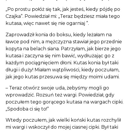
„Po prostu połóż się tak, jak jesteś, kiedy pójdę po
Czajka”. Powiedział mi: „Teraz będziesz miała tego
kutasa, więc nawet się nie ogarniaj ”.
Zaprowadził konia do boksu, kiedy leżałam na
ławce pod nim, a mężczyzna stawiał jego przednie
kopyta na belach siana. Patrzyłam, jak bierze jego
kutasa i zaczyna się nim bawić, wydłużając go z
każdym pociągnięciem dłoni. Kutas konia był taki
długi i duży! Miałam wątpliwości, kiedy poczułam,
jak jego kutas przesuwa się między moimi udami.
– Teraz otwórz swoje uda, żebyśmy mogli go
wprowadzić. Rozsuń też wargi. Powiedział, gdy
poczułem tego gorącego kutasa na wargach cipki.
„Spodoba ci się to!”
Wtedy poczułem, jak wielki koński kutas rozchylił
mi wargi i wskoczył do mojej ciasnej cipki. Był taki