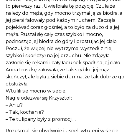
to pierwszy raz . Uwielbiała tę pozycję. Czuła że
należy do męża, gdy mocno trzymał ją za biodra, a
jej piersi falowały pod każdym ruchem. Zaczęła
pojekiwać coraz głośniej, a to było za dużo dla jej
męża. Ruszał się cały czas szybko i mocno,
podnosząc jej biodra do góry i prostując jej ciało.
Poczuł, że więcej nie wytrzyma, wyszedł z niej
szybko i skończył na jej brzuchu. Nie zdążyła
zasłonić się rękami i cały ładunek spadł na jej ciało.
Anna troszkę żałowała, że tak szybko jej mąż
skończył, ale była z siebie dumna, że tak dobrze go
obsłużyła.
Wtulili sie mocno w siebie.
Nagle odezwał się Krzysztof:
– Aniu?
– Tak, kochanie?
– Te tulipany były z promocji…
Roześmiali się obydwoje i usnęli wtuleni w siebie.