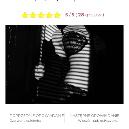
5
/
5
(
28
głosów
)
POPRZEDNIE OPOWIADANIE
NASTĘPNE OPOWIADANIE
Czerwona sukienka
Wieczór nadszedł szybko…