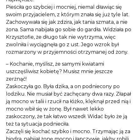
Pieściła go szybciej i mocniej, niemal dławiąc się
swoim przyjacielem, z którym znała się już tyle lat.
Zachowywała się jak zdzira, jak tania szmata, a nie
żona. Sama nabijała go sobie do gardła. Widziała po
Krzysztofie, że długo tak nie wytrzyma, więc
zwolniła i wyciągnęła go z ust. Jego wzrok był
rozmarzony w przyjemności otrzymanej od żony.
– Kochanie, myślisz, że samymi kwiatami
uszczęśliwisz kobietę? Musisz mnie jeszcze
zerżnąć!
Zaskoczyła go. Była dzika, a on podniecony po
lodziku. Nie musiał być zachęcany dwa razy. Złapał
ją mocno w talii i rzucił na łóżko, klęknął przed nią i
mocno wbił się w żonę. Był nawet lekko
zaskoczony, że tak łatwo wszedł. Widać było że ją
też ta sytuacja podnieciła.
Zaczęli się kochać szybko i mocno. Trzymając ją za
biodra, nabijał żonę mocno i łapczywie, jakby robili