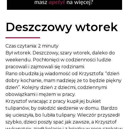
Deszczowy wtorek
Czas czytania:
2
minuty
Był wtorek. Deszczowy, szary wtorek, daleko do
weekendu. Pochłonięci w codzienności ludzie
pracowali i zajmowali się rodzinami.
Rano obudziła ją wiadomość od Krzysztofa: “dzień
dobry kochanie, mam nadzieję że to będzie piękny
dzień”. Kolejny dzień z dziećmi, codziennymi
obowiązkami i mężem w pracy.
Krzysztof wracając z pracy kupił jej bukiet
tulipanów, by osłodzić siedzenie w domu. Bardzo
się ucieszyła, bo lubiła tulipany. Wieczór przyszedł
szybko, dzieci poszły spać jak zawsze, a Krzysztof
wykąpał się, zjadł kolację i z książką w rece czekał w