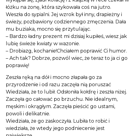
łóżku na żonę, która szykowała coś na jutro.
Weszła do sypialni. Jej wzrok był inny, drapieżny i
świeży, pozbawiony codziennego zmęczenia. Dała
mu buziaka, mocno się przytulając.
– Bardzo ładny prezent mi dzisiaj kupiłeś, wiesz jak
lubię świeże kwiaty w wazonie.
– Drobiazg, kochanie!Chciałem poprawić Ci humor.
– Ach tak? Dobrze, pozwól wiec, że teraz to ja ci go
poprawię!
Zeszła ręką na dół i mocno złapała go za
przyrodzenie i od razu zaczęła nią poruszać
Wiedziała, że to lubił. Odsłoniła kołdrę i zeszła niżej.
Zaczęła go całować po brzuchu. Nie idealnym,
męskim i okrągłym. Zaczęła pieścić go ustami,
powoli i delikatnie.
Wiedziała, że go zaskoczyła. Lubiła to robić i
wiedziała, że wtedy jego podniecenie jest
największe.