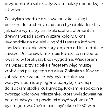
przypomniał o sobie, usłyszałam hałasy dochodzące
z trzewi.
Założyłam spodnie dresowe oraz koszulkę i
poszłam do kuchni. Urządzona była dokładnie tak
jak sobie wymarzyłam, białe szafki z elementami
drewna wpadającym w szare kolory. Okna
wychodziły na niewielki ogród i taras na którym
spędzałam ciepłe wieczory, dopiero od kilku dni, ale
zawsze. Postanowiłam zrobić kurczaka na słodko –
kwaśno w tortilli, szybko i wygodnie. Wieczorem
ma wpaść przyjaciółka z facetem więc muszę
zrobić coś pasującego do wina. Zbliżała się 16 więc
zabrałam się za pracę. Wymyłam kolorowe
warzywa, pomidory, ogórki, paprykę, cukinię i
dorzuciłam słodką kukurydzę. Kroiłam je spokojnie
tworząc kolorową mieszankę, która wylądowała na
patelni. Wszystko poszło mi dosyć szybko i o 17
byłam gotowa. Goście mieli być około 19:30 więc