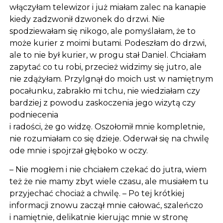
włączyłam telewizor i już miałam zalec na kanapie
kiedy zadzwonił dzwonek do drzwi. Nie
spodziewałam się nikogo, ale pomyślałam, że to
może kurier z moimi butami. Podeszłam do drzwi,
ale to nie był kurier, w progu stał Daniel. Chciałam
zapytać co tu robi, przecież widzimy się jutro, ale
nie zdążyłam. Przylgnął do moich ust w namiętnym
pocałunku, zabrakło mi tchu, nie wiedziałam czy
bardziej z powodu zaskoczenia jego wizytą czy
podniecenia
i radości, że go widzę. Oszołomił mnie kompletnie,
nie rozumiałam co się dzieje. Oderwał się na chwilę
ode mnie i spojrzał głęboko w oczy.
– Nie mogłem i nie chciałem czekać do jutra, wiem
też że nie mamy zbyt wiele czasu, ale musiałem tu
przyjechać chociaż a chwilę. – Po tej krótkiej
informacji znowu zaczął mnie całować, szaleńczo
i namiętnie, delikatnie kierując mnie w stronę