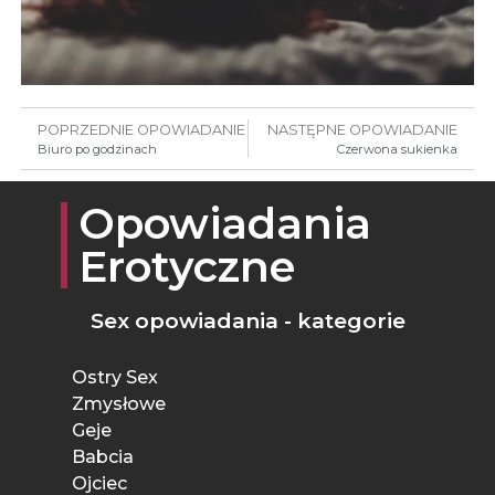
POPRZEDNIE OPOWIADANIE
NASTĘPNE OPOWIADANIE
Biuro po godzinach
Czerwona sukienka
Opowiadania
Erotyczne
Sex opowiadania - kategorie
Ostry Sex
Zmysłowe
Geje
Babcia
Ojciec