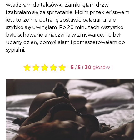
wsadziłam do taksówki. Zamknęłam drzwi
i zabrałam się za sprzątanie. Moim przekleństwem
jest to, że nie potrafię zostawić bałaganu, ale
szybko się uwinęłam. Po 20 minutach wszystko
było schowane a naczynia w zmywarce. To był
udany dzień, pomyślałam i pomaszerowałam do
sypialni.
5
/
5
(
30
głosów
)