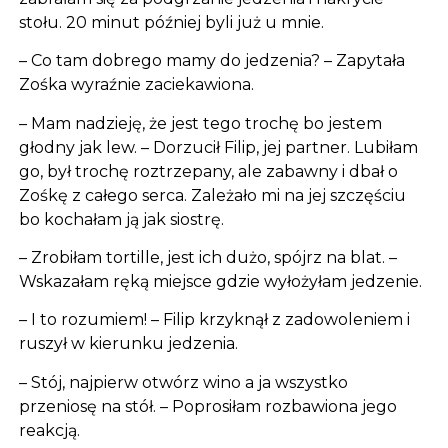
stołu. 20 minut później byli już u mnie.
– Co tam dobrego mamy do jedzenia? – Zapytała
Zośka wyraźnie zaciekawiona.
– Mam nadzieję, że jest tego trochę bo jestem
głodny jak lew. – Dorzucił Filip, jej partner. Lubiłam
go, był trochę roztrzepany, ale zabawny i dbał o
Zośkę z całego serca. Zależało mi na jej szczęściu
bo kochałam ją jak siostrę.
– Zrobiłam tortille, jest ich dużo, spójrz na blat. –
Wskazałam ręką miejsce gdzie wyłożyłam jedzenie.
– I to rozumiem! – Filip krzyknął z zadowoleniem i
ruszył w kierunku jedzenia.
– Stój, najpierw otwórz wino a ja wszystko
przeniosę na stół. – Poprosiłam rozbawiona jego
reakcją.