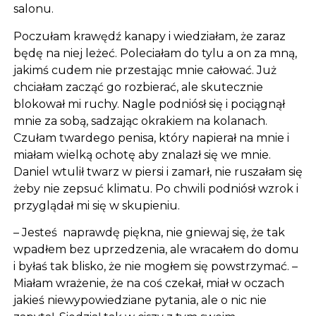
salonu.
Poczułam krawędź kanapy i wiedziałam, że zaraz
będę na niej leżeć. Poleciałam do tylu a on za mną,
jakimś cudem nie przestając mnie całować. Już
chciałam zacząć go rozbierać, ale skutecznie
blokował mi ruchy. Nagle podniósł się i pociągnął
mnie za sobą, sadzając okrakiem na kolanach.
Czułam twardego penisa, który napierał na mnie i
miałam wielką ochotę aby znalazł się we mnie.
Daniel wtulił twarz w piersi i zamarł, nie ruszałam się
żeby nie zepsuć klimatu. Po chwili podniósł wzrok i
przyglądał mi się w skupieniu.
– Jesteś naprawdę piękna, nie gniewaj się, że tak
wpadłem bez uprzedzenia, ale wracałem do domu
i byłaś tak blisko, że nie mogłem się powstrzymać. –
Miałam wrażenie, że na coś czekał, miał w oczach
jakieś niewypowiedziane pytania, ale o nic nie