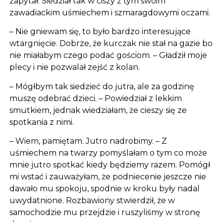
zapytał. Siedział tak w ciszy z tym swoim
zawadiackim uśmiechem i szmaragdowymi oczami.
– Nie gniewam się, to było bardzo interesujące
wtargnięcie. Dobrze, że kurczak nie stał na gazie bo
nie miałabym czego podać gościom. – Gładził moje
plecy i nie pozwalał zejść z kolan.
– Mógłbym tak siedzieć do jutra, ale za godzinę
muszę odebrać dzieci. – Powiedział z lekkim
smutkiem, jednak wiedziałam, że cieszy się ze
spotkania z nimi.
– Wiem, pamiętam. Jutro nadrobimy. – Z
uśmiechem na twarzy pomyślałam o tym co może
mnie jutro spotkać kiedy będziemy razem. Pomógł
mi wstać i zauważyłam, że podniecenie jeszcze nie
dawało mu spokoju, spodnie w kroku były nadal
uwydatnione. Rozbawiony stwierdził, że w
samochodzie mu przejdzie i ruszyliśmy w stronę