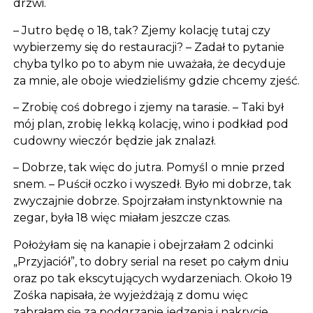
drzwi.
– Jutro będę o 18, tak? Zjemy kolację tutaj czy
wybierzemy się do restauracji? – Zadał to pytanie
chyba tylko po to abym nie uważała, że decyduje
za mnie, ale oboje wiedzieliśmy gdzie chcemy zjeść.
– Zrobię coś dobrego i zjemy na tarasie. – Taki był
mój plan, zrobię lekką kolację, wino i podkład pod
cudowny wieczór będzie jak znalazł.
– Dobrze, tak więc do jutra. Pomyśl o mnie przed
snem. – Puścił oczko i wyszedł. Było mi dobrze, tak
zwyczajnie dobrze. Spojrzałam instynktownie na
zegar, była 18 więc miałam jeszcze czas.
Położyłam się na kanapie i obejrzałam 2 odcinki
„Przyjaciół”, to dobry serial na reset po całym dniu
oraz po tak ekscytujących wydarzeniach. Około 19
Zośka napisała, że wyjeżdżają z domu więc
zabrałam się za podgrzanie jedzenia i nakrycie