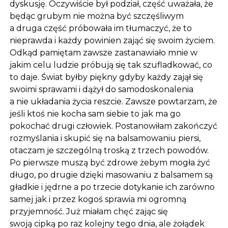
dyskusję. Oczywiście był podział, część uważała, że
będąc grubym nie można być szczęśliwym
a druga część próbowała im tłumaczyć, że to
nieprawda i każdy powinien zająć się swoim życiem.
Odkąd pamiętam zawsze zastanawiało mnie w
jakim celu ludzie próbują się tak szufladkować, co
to daje. Świat byłby piękny gdyby każdy zajął się
swoimi sprawami i dążył do samodoskonalenia
a nie układania życia reszcie. Zawsze powtarzam, że
jeśli ktoś nie kocha sam siebie to jak ma go
pokochać drugi człowiek. Postanowiłam zakończyć
rozmyślania i skupić się na balsamowaniu piersi,
otaczam je szczególną troską z trzech powodów.
Po pierwsze muszą być zdrowe żebym mogła żyć
długo, po drugie dzięki masowaniu z balsamem są
gładkie i jędrne a po trzecie dotykanie ich zarówno
samej jak i przez kogoś sprawia mi ogromną
przyjemność. Już miałam chęć zając się
swoją cipką po raz kolejny tego dnia, ale żołądek