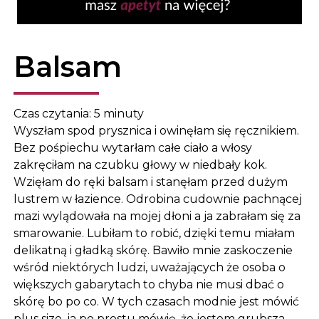
Balsam
Czas czytania:
5
minuty
Wyszłam spod prysznica i owinęłam się ręcznikiem.
Bez pośpiechu wytarłam całe ciało a włosy
zakręciłam na czubku głowy w niedbały kok.
Wzięłam do ręki balsam i stanęłam przed dużym
lustrem w łazience. Odrobina cudownie pachnącej
mazi wylądowała na mojej dłoni a ja zabrałam się za
smarowanie. Lubiłam to robić, dzięki temu miałam
delikatną i gładką skórę. Bawiło mnie zaskoczenie
wśród niektórych ludzi, uważających że osoba o
większych gabarytach to chyba nie musi dbać o
skórę bo po co. W tych czasach modnie jest mówić
plus size, ja po prostu mówię, że jestem grubsza.